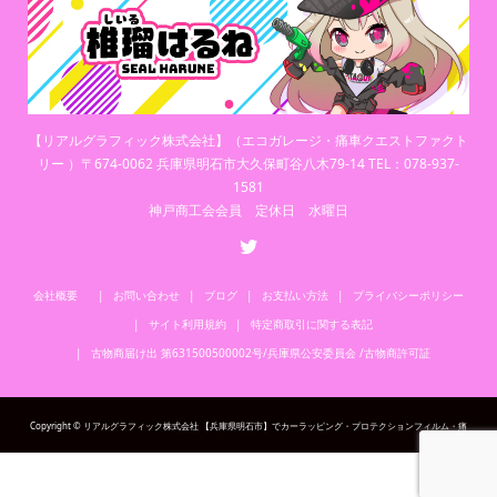
【リアルグラフィック株式会社】（エコガレージ・痛車クエストファクト
リー ）〒674-0062 兵庫県明石市大久保町谷八木79-14 TEL：078-937-
1581
神戸商工会会員 定休日 水曜日
会社概要
お問い合わせ
ブログ
お支払い方法
プライバシーポリシー
サイト利用規約
特定商取引に関する表記
古物商届け出 第631500500002号/兵庫県公安委員会 /古物商許可証
Copyright © リアルグラフィック株式会社 【兵庫県明石市】でカーラッピング・プロテクションフィルム・痛
車・カーステッカー・カスタム・ドレスアップをお考えならリアルグラフィック