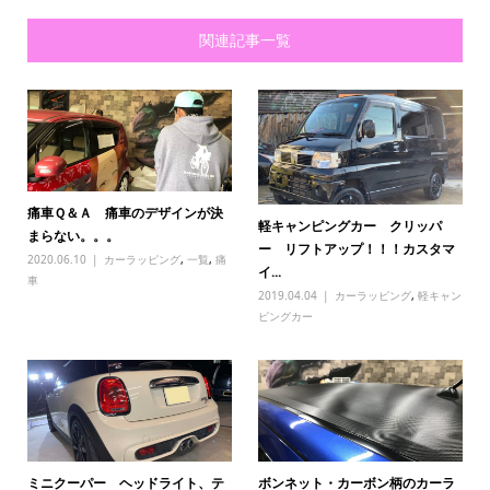
関連記事一覧
痛車Ｑ＆Ａ 痛車のデザインが決
軽キャンピングカー クリッパ
まらない。。。
ー リフトアップ！！！カスタマ
2020.06.10
カーラッピング
,
一覧
,
痛
イ...
車
2019.04.04
カーラッピング
,
軽キャン
ピングカー
ミニクーパー ヘッドライト、テ
ボンネット・カーボン柄のカーラ