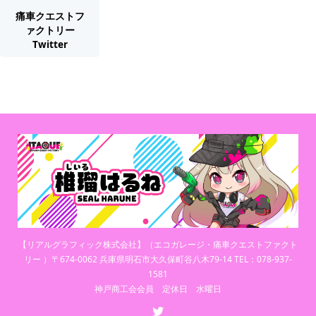
痛車クエストフ
ァクトリー
Twitter
【リアルグラフィック株式会社】（エコガレージ・痛車クエストファクト
リー ）〒674-0062 兵庫県明石市大久保町谷八木79-14 TEL：078-937-
1581
神戸商工会会員 定休日 水曜日