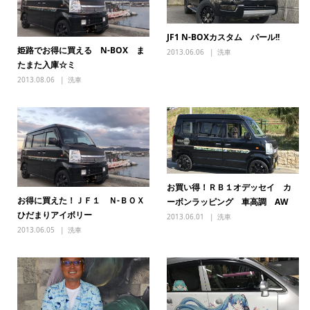
JF1 N-BOXカスタム パール!!
姫路でお得に買える N-BOX ま
2013.06.06
洗車
たまた入庫☆ミ
2013.08.06
洗車
お買い得！ＲＢ１オデッセイ カ
お得に買えた！ＪＦ１ Ｎ-ＢＯＸ
ーボンラッピング 車高調 AW
ひだまりアイボリー
2013.06.01
洗車
2013.06.05
洗車