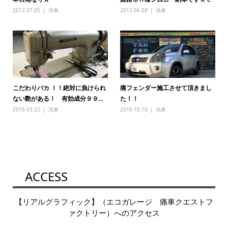
2012.07.05
洗車
2012.06.08
洗車
こだわりバカ ！！絶対に負けられ
痛フェンダー施工させて頂きまし
ない艶がある！ 有効成分９９...
た！！
2016.03.22
洗車
2016.10.10
洗車
ACCESS
【リアルグラフィック】（エコガレージ 痛車クエストフ
ァクトリー）へのアクセス