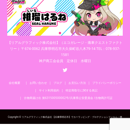
【リアルグラフィック株式会社】（エコガレージ・痛車クエストファクト
リー ）〒674-0062 兵庫県明石市大久保町谷八木79-14 TEL：078-937-
1581
神戸商工会会員 定休日 水曜日
会社概要
お問い合わせ
ブログ
お支払い方法
プライバシーポリシー
サイト利用規約
特定商取引に関する表記
古物商届け出 第631500500002号/兵庫県公安委員会 /古物商許可証
Copyright © リアルグラフィック株式会社 【兵庫県明石市】でカーラッピング・プロテクションフィルム・痛