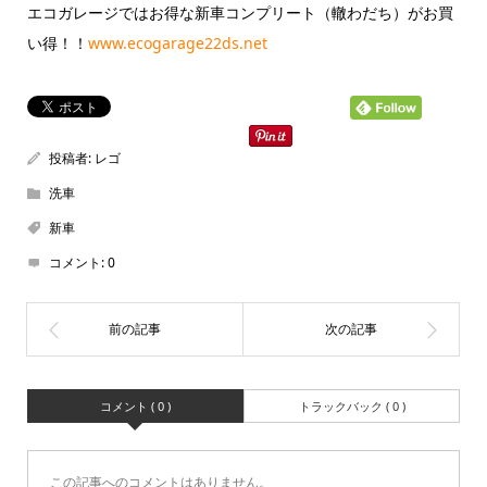
エコガレージではお得な新車コンプリート（轍わだち）がお買
い得！！
www.ecogarage22ds.net
投稿者:
レゴ
洗車
新車
コメント:
0
コメント ( 0 )
トラックバック ( 0 )
この記事へのコメントはありません。