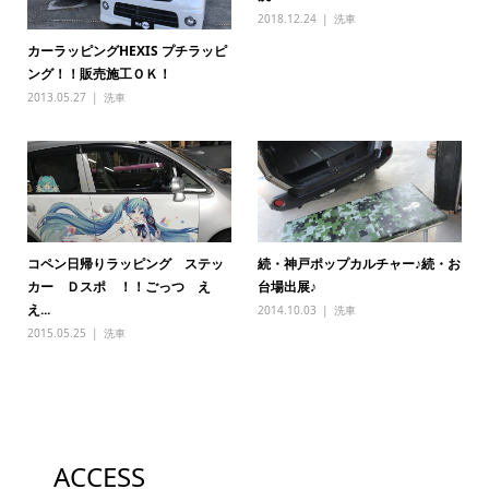
2018.12.24
洗車
カーラッピングHEXIS プチラッピ
ング！！販売施工ＯＫ！
2013.05.27
洗車
コペン日帰りラッピング ステッ
続・神戸ポップカルチャー♪続・お
カー Ｄスポ ！！ごっつ え
台場出展♪
え...
2014.10.03
洗車
2015.05.25
洗車
ACCESS