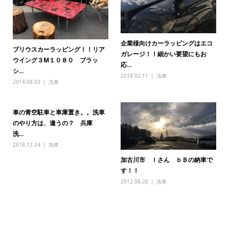
企業様向けカーラッピングはエコ
プリウスカーラッピング！！リア
ガレージ！！細かい要望にもお
ウイング３M１０８０ ブラッ
応...
シ...
2018.02.11
洗車
2014.08.03
洗車
車の青空駐車と車庫置き。。洗車
のやり方は、違うの？ 兵庫
洗...
2018.12.24
洗車
加古川市 Ｉさん ｂＢの納車で
す！！
2012.08.28
洗車