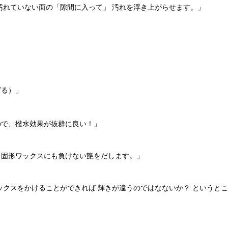
汚れていない面の「隙間に入って」 汚れを浮き上がらせます。」
げる）」
ので、撥水効果が抜群に良い！」
 固形ワックスにも負けない艶をだします。」
ックスをかけることができれば 輝きが違うのではなないか？ というと