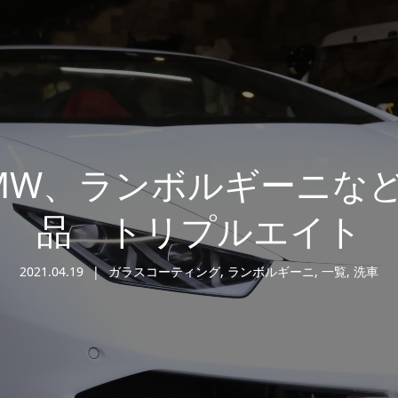
MW、ランボルギーニな
品 トリプルエイト
2021.04.19
ガラスコーティング
,
ランボルギーニ
,
一覧
,
洗車