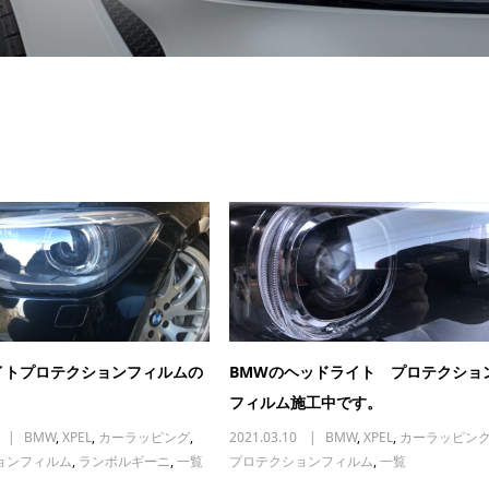
イトプロテクションフィルムの
BMWのヘッドライト プロテクショ
フィルム施工中です。
BMW
,
XPEL
,
カーラッピング
,
2021.03.10
BMW
,
XPEL
,
カーラッピン
ョンフィルム
,
ランボルギーニ
,
一覧
プロテクションフィルム
,
一覧