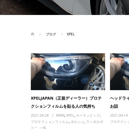
ブログ
XPEL
XPELJAPAN（正規ディーラー）プロテ
ヘッドラ
クションフィルムを貼る人の気持ち
お話
2021.04.28
BMW
,
XPEL
,
カーラッピング
,
2021.04.14
プロテクションフィルム
,
ポルシェ
,
ランボルギ
プロテクシ
ーニ
,
一覧