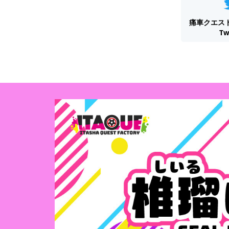
痛車クエス
Tw