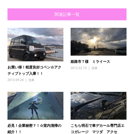
関連記事一覧
姫路市Ｔ様 ミライース
お買い得！程度良好コペン☆アク
2012.02.15
洗車
ティブトップ入庫！！
2013.09.24
洗車
必見！企業秘密？！☆室内清掃の
こちら明石で車デカール専門店エ
紹介！！
コガレージ マツダ アクセ