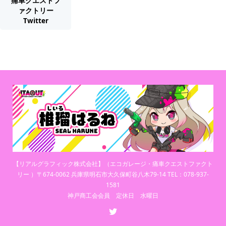
痛車クエストフ
ァクトリー
Twitter
【リアルグラフィック株式会社】（エコガレージ・痛車クエストファクト
リー ）〒674-0062 兵庫県明石市大久保町谷八木79-14 TEL：078-937-
1581
神戸商工会会員 定休日 水曜日