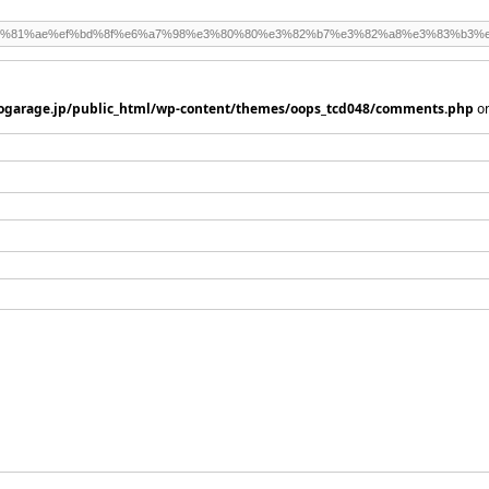
ogarage.jp/public_html/wp-content/themes/oops_tcd048/comments.php
on