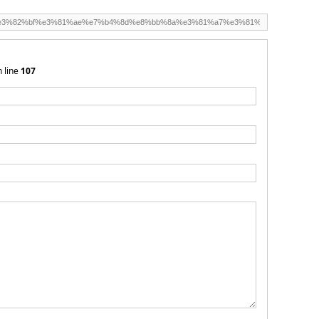
 line
107