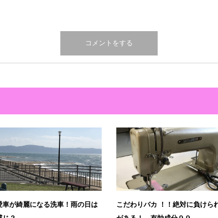
愛車が綺麗になる洗車！雨の日は
こだわりバカ ！！絶対に負けら
感じ？
がある！ 有効成分９９...