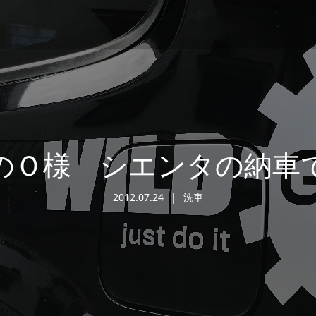
のＯ様 シエンタの納車
2012.07.24
洗車