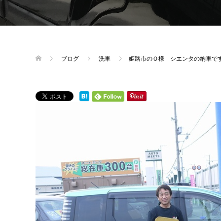
ブログ
洗車
姫路市のＯ様 シエンタの納車で